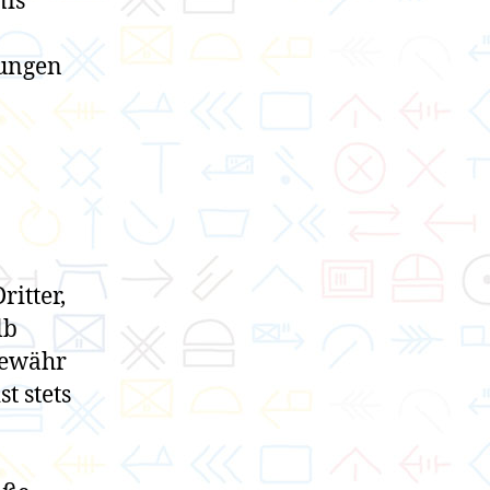
nis
zungen
itter,
lb
Gewähr
t stets