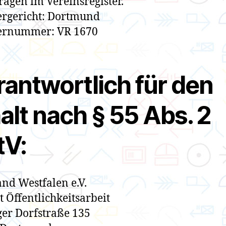
ragen im Vereinsregister.
ergericht: Dortmund
ternummer: VR 1670
rantwortlich für den
alt nach § 55 Abs. 2
tV:
nd Westfalen e.V.
t Öffentlichkeitsarbeit
er Dorfstraße 135