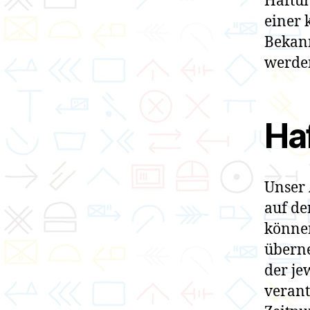
Haftun
einer 
Bekan
werden
Haf
Unser 
auf de
können
überne
der je
verant