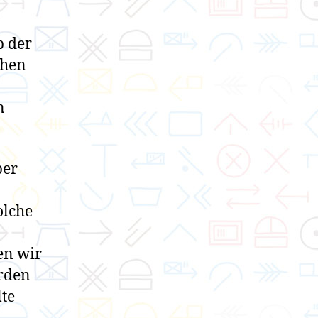
n
b der
chen
n
ber
olche
en wir
rden
lte