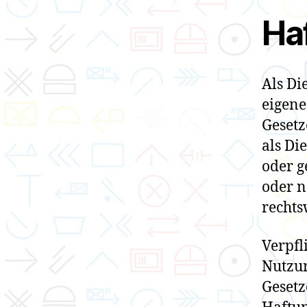
Haf
Als Di
eigene
Gesetz
als Di
oder g
oder n
rechts
Verpfl
Nutzu
Gesetz