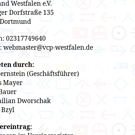
nd Westfalen e.V.
er Dorfstraße 135
 Dortmund
n: 02317749640
l: webmaster@vcp-westfalen.de
eten durch:
Bernstein (Geschäftsführer)
s Mayer
Bauer
ilian Dworschak
 Bzyl
ereintrag: