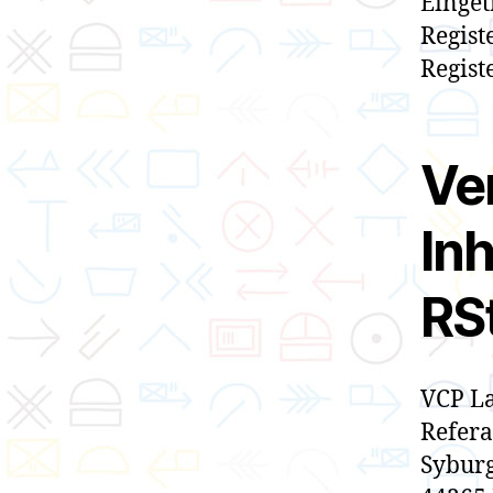
Einget
Regist
Regis
Ve
Inh
RS
VCP La
Refera
Syburg