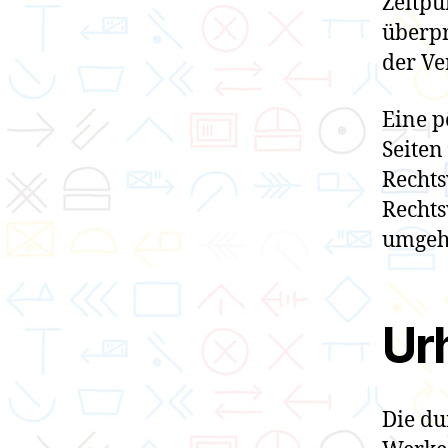
Zeitpu
überpr
der Ve
Eine p
Seiten
Rechts
Rechts
umgeh
Ur
Die du