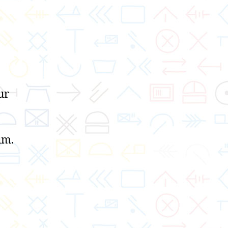
ur
um.