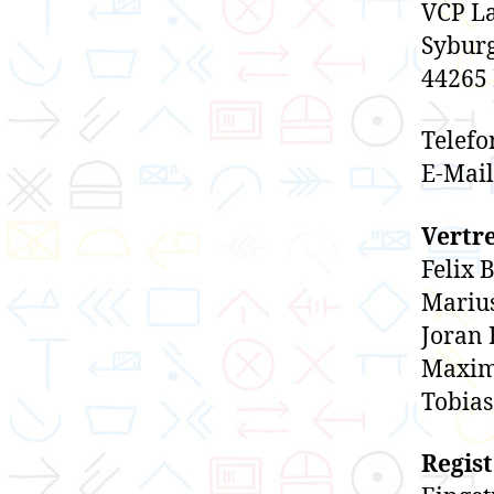
VCP La
Syburg
44265
Telefo
E-Mai
Vertr
Felix 
Mariu
Joran 
Maxim
Tobias
Regist