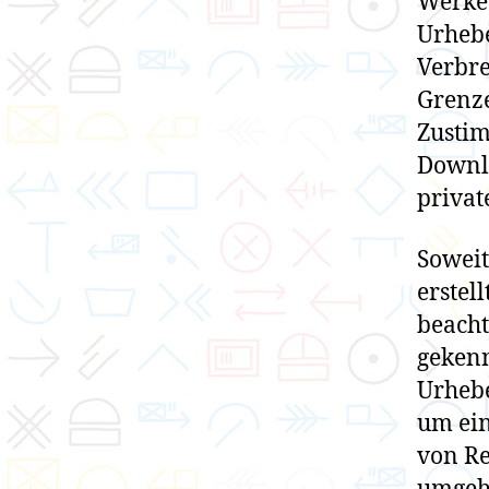
Werke 
Urhebe
Verbre
Grenze
Zustim
Downlo
privat
Soweit
erstel
beacht
gekenn
Urhebe
um ei
von Re