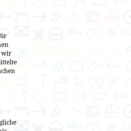
für
nen
 wir
ttelte
achen
gliche