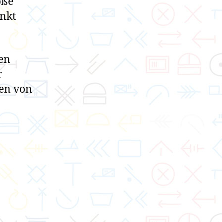
öße
unkt
ten
r
den von