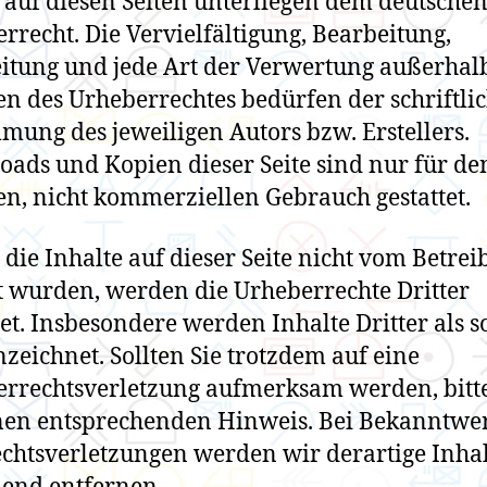
auf diesen Seiten unterliegen dem deutsche
rrecht. Die Vervielfältigung, Bearbeitung,
itung und jede Art der Verwertung außerhal
n des Urheberrechtes bedürfen der schriftli
mung des jeweiligen Autors bzw. Erstellers.
ads und Kopien dieser Seite sind nur für de
en, nicht kommerziellen Gebrauch gestattet.
 die Inhalte auf dieser Seite nicht vom Betrei
lt wurden, werden die Urheberrechte Dritter
et. Insbesondere werden Inhalte Dritter als s
zeichnet. Sollten Sie trotzdem auf eine
rrechtsverletzung aufmerksam werden, bitt
nen entsprechenden Hinweis. Bei Bekanntwe
chtsverletzungen werden wir derartige Inha